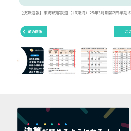
【決算速報】東海旅客鉄道（JR東海）25年3月期第2四半期の
前の画像
こ