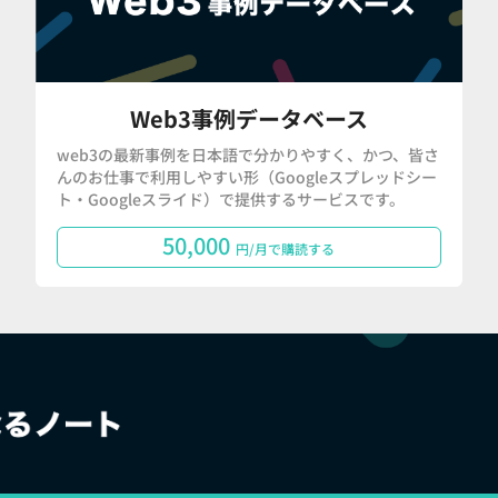
Web3事例データベース
web3の最新事例を日本語で分かりやすく、かつ、皆さ
んのお仕事で利用しやすい形（Googleスプレッドシー
ト・Googleスライド）で提供するサービスです。
50,000
円/月で購読する