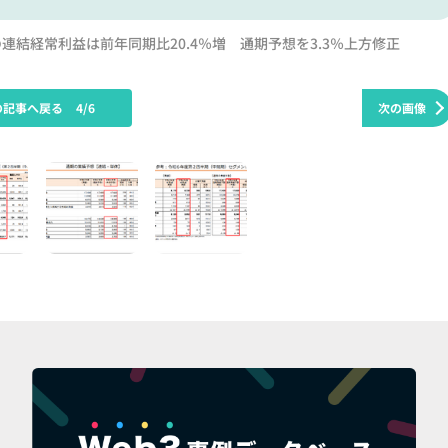
連結経常利益は前年同期比20.4％増 通期予想を3.3％上方修正
の記事へ戻る
4/6
次の画像