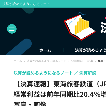
決算が読めるようになるノート
ホーム
決算が読めるよ
ホーム
›
決算が読めるようになるノート
›
決算解説
›
記事
›
写真
決算が読めるようになるノート
決算解説
【決算速報】東海旅客鉄道（JR
経常利益は前年同期比20.4％増
写真・画像