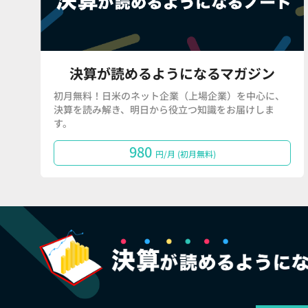
決算が読めるようになるマガジン
初月無料！日米のネット企業（上場企業）を中心に、
決算を読み解き、明日から役立つ知識をお届けしま
す。
980
円/月 (初月無料)