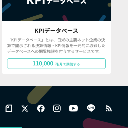
KPIデータベース
「KPIデータベース」とは、日米の主要ネット企業の決
算で開示される決算情報・KPI情報を一元的に収録した
データベースへの閲覧権限を付与するサービスです。
110,000
円/月で購読する