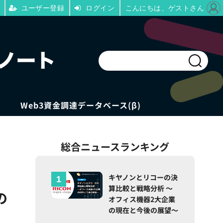
ユーザー登録
ログイン
こんにちは、ゲストさん
Web3資金調達データベース(β)
総合ニュースランキング
キヤノンとリコーの決
算比較と戦略分析 ～
の
オフィス機器2大企業
の現在と今後の展望～