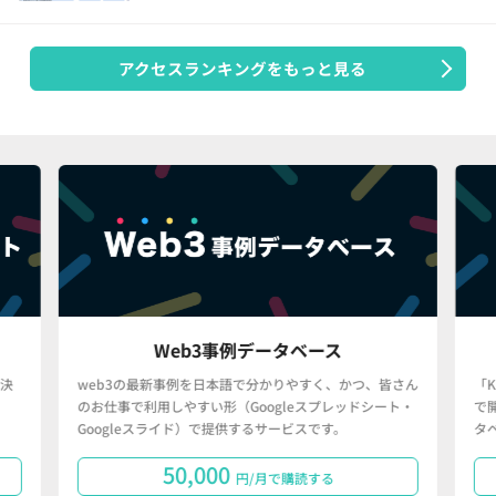
アクセスランキングをもっと見る
Web3事例データベース
決
web3の最新事例を日本語で分かりやすく、かつ、皆さん
「
のお仕事で利用しやすい形（Googleスプレッドシート・
で
Googleスライド）で提供するサービスです。
タ
50,000
円/月で購読する