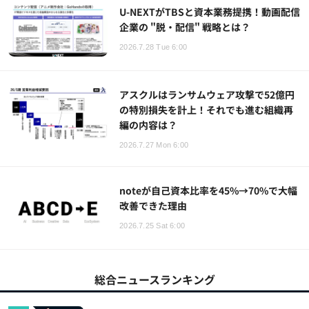
U-NEXTがTBSと資本業務提携！動画配信
企業の "脱・配信" 戦略とは？
2026.7.28 Tue 6:00
アスクルはランサムウェア攻撃で52億円
の特別損失を計上！それでも進む組織再
編の内容は？
2026.7.27 Mon 6:00
noteが自己資本比率を45%→70%で大幅
改善できた理由
2026.7.25 Sat 6:00
総合ニュースランキング