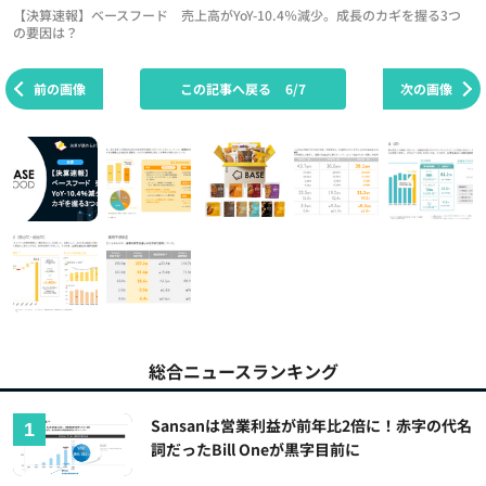
【決算速報】ベースフード 売上高がYoY-10.4％減少。成長のカギを握る3つ
の要因は？
前の画像
この記事へ戻る
6/7
次の画像
総合ニュースランキング
Sansanは営業利益が前年比2倍に！赤字の代名
詞だったBill Oneが黒字目前に