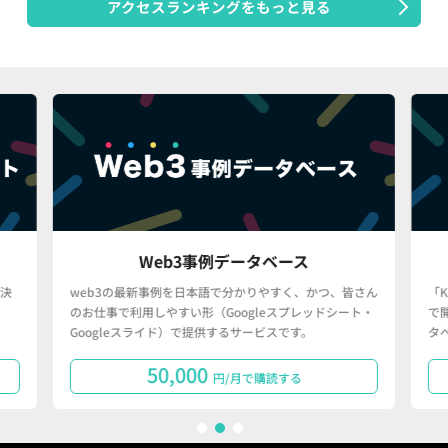
アクセスランキングをもっと見る
Web3事例データベース
決
web3の最新事例を日本語で分かりやすく、かつ、皆さん
「
のお仕事で利用しやすい形（Googleスプレッドシート・
で
Googleスライド）で提供するサービスです。
タ
50,000
円/月で購読する
1
2
3