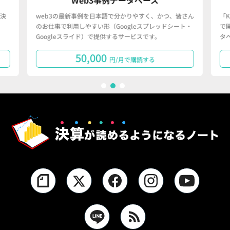
決
web3の最新事例を日本語で分かりやすく、かつ、皆さん
「
のお仕事で利用しやすい形（Googleスプレッドシート・
で
Googleスライド）で提供するサービスです。
タ
50,000
円/月で購読する
1
2
3