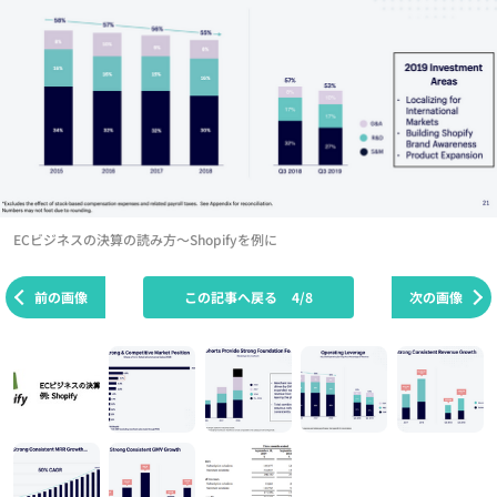
ECビジネスの決算の読み方～Shopifyを例に
前の画像
この記事へ戻る
4/8
次の画像