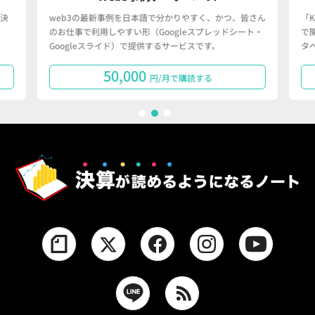
決
web3の最新事例を日本語で分かりやすく、かつ、皆さん
「
のお仕事で利用しやすい形（Googleスプレッドシート・
で
Googleスライド）で提供するサービスです。
タ
50,000
円/月で購読する
1
2
3