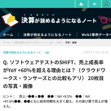
ホーム
決算が読めるようになるノート
Web3事例データ
ホーム
›
決算が読めるようになるノート
›
QA
›
記事
›
写真・画像
決算が読めるようになるノート
QA
2023.9.7 Thu 15:44
Q. ソフトウェアテストのSHIFT、売上成長率
がYoY +60%を超える理由とは？（クラウドワ
ークス・ランサーズとの比較もアリ） 20枚目
の写真・画像
ヒント： 売上 =●● x ●● ●●：YoY +9.5％ ●●：YoY
+47.6％●●、●●ともに前年同期を大きく超え、その掛け算で売上が増
えた。