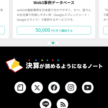
Web3事例データベース
決
web3の最新事例を日本語で分かりやすく、かつ、皆さん
「
のお仕事で利用しやすい形（Googleスプレッドシート・
で
Googleスライド）で提供するサービスです。
タ
50,000
円/月で購読する
1
2
3