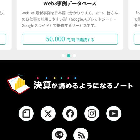
Web3事例データベース
決
web3の最新事例を日本語で分かりやすく、かつ、皆さん
「
のお仕事で利用しやすい形（Googleスプレッドシート・
で
Googleスライド）で提供するサービスです。
タ
50,000
円/月で購読する
1
2
3