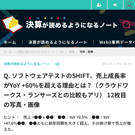
ホーム
決算が読めるようになるノート
Web3事例データ
ホーム
›
決算が読めるようになるノート
›
QA
›
記事
›
写真・画像
決算が読めるようになるノート
QA
2023.9.7 Thu 15:44
Q. ソフトウェアテストのSHIFT、売上成長率
がYoY +60%を超える理由とは？（クラウドワ
ークス・ランサーズとの比較もアリ） 12枚目
の写真・画像
ヒント： 売上 =●● x ●● ●●：YoY +9.5％ ●●：YoY
+47.6％●●、●●ともに前年同期を大きく超え、その掛け算で売上が増
えた。