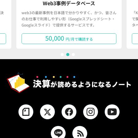
Web3事例データベース
決
web3の最新事例を日本語で分かりやすく、かつ、皆さん
「
のお仕事で利用しやすい形（Googleスプレッドシート・
で
Googleスライド）で提供するサービスです。
タ
50,000
円/月で購読する
1
2
3