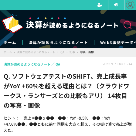
ホーム
決算が読めるようになるノート
Web3事例データ
ホーム
›
決算が読めるようになるノート
›
QA
›
記事
›
写真・画像
決算が読めるようになるノート
QA
2023.9.7 Thu 15:44
Q. ソフトウェアテストのSHIFT、売上成長率
がYoY +60%を超える理由とは？（クラウドワ
ークス・ランサーズとの比較もアリ） 14枚目
の写真・画像
ヒント： 売上 =●● x ●● ●●：YoY +9.5％ ●●：YoY
+47.6％●●、●●ともに前年同期を大きく超え、その掛け算で売上が増
えた。