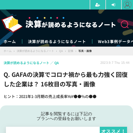
ホーム
決算が読めるようになるノート
Web3事例データ
ホーム
›
決算が読めるようになるノート
›
QA
›
記事
›
写真・画像
決算が読めるようになるノート
QA
2023.9.7 Thu 15:44
Q. GAFAの決算でコロナ禍から最も力強く回復
した企業は？ 16枚目の写真・画像
ヒント：2021年1-3月期の売上成長率YoY●●%の●●
記事を閲覧するには下記の
プランへの登録をお願いします
オススメ！