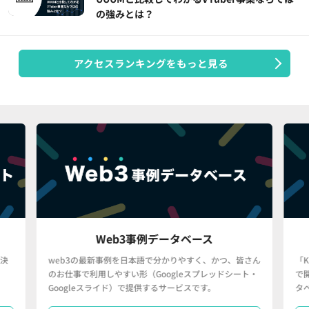
の強みとは？
アクセスランキングをもっと見る
Web3事例データベース
決
web3の最新事例を日本語で分かりやすく、かつ、皆さん
「
のお仕事で利用しやすい形（Googleスプレッドシート・
で
Googleスライド）で提供するサービスです。
タ