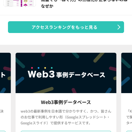
なぜか
アクセスランキングをもっと見る
Web3事例データベース
web3の最新事例を日本語で分かりやすく、かつ、皆さん
「KP
のお仕事で利用しやすい形（Googleスプレッドシート・
で開示
Googleスライド）で提供するサービスです。
タベー