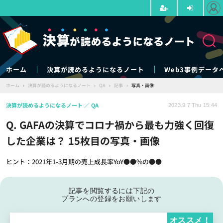
ホーム
決算が読めるようになるノート
Web3事例データ
ホーム
›
決算が読めるようになるノート
›
QA
›
記事
›
写真・画像
決算が読めるようになるノート
QA
2023.9.7 Thu 15:44
Q. GAFAの決算でコロナ禍から最も力強く回復
した企業は？ 15枚目の写真・画像
ヒント：2021年1-3月期の売上成長率YoY●●%の●●
記事を閲覧するには下記の
プランへの登録をお願いします
オススメ！