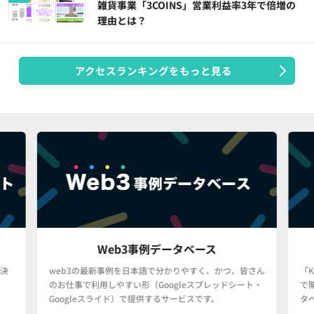
雑貨事業「3COINS」営業利益率3年で倍増の
理由とは？
アクセスランキングをもっと見る
Web3事例データベース
決
web3の最新事例を日本語で分かりやすく、かつ、皆さん
「
のお仕事で利用しやすい形（Googleスプレッドシート・
で
Googleスライド）で提供するサービスです。
タ