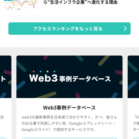
ら“生活インフラ企業”へ進化する理由
アクセスランキングをもっと見る
Web3事例データベース
決
web3の最新事例を日本語で分かりやすく、かつ、皆さん
「
のお仕事で利用しやすい形（Googleスプレッドシート・
で
Googleスライド）で提供するサービスです。
タ