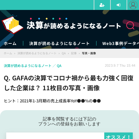
ホーム
決算が読めるようになるノート
Web3事例データ
ホーム
›
決算が読めるようになるノート
›
QA
›
記事
›
写真・画像
決算が読めるようになるノート
QA
2023.9.7 Thu 15:44
Q. GAFAの決算でコロナ禍から最も力強く回復
した企業は？ 11枚目の写真・画像
ヒント：2021年1-3月期の売上成長率YoY●●%の●●
記事を閲覧するには下記の
プランへの登録をお願いします
オススメ！