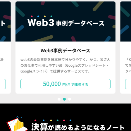
Web3事例データベース
決
web3の最新事例を日本語で分かりやすく、かつ、皆さん
「
のお仕事で利用しやすい形（Googleスプレッドシート・
で
Googleスライド）で提供するサービスです。
タ
50,000
円/月で購読する
1
2
3