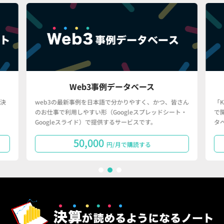
Web3事例データベース
決
web3の最新事例を日本語で分かりやすく、かつ、皆さん
「
のお仕事で利用しやすい形（Googleスプレッドシート・
で
Googleスライド）で提供するサービスです。
タ
50,000
円/月で購読する
1
2
3