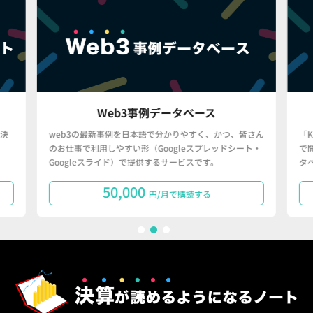
Web3事例データベース
決
web3の最新事例を日本語で分かりやすく、かつ、皆さん
「
のお仕事で利用しやすい形（Googleスプレッドシート・
で
Googleスライド）で提供するサービスです。
タ
50,000
円/月で購読する
1
2
3