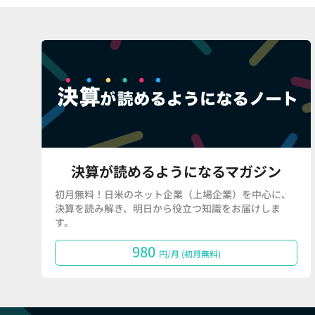
決算が読めるようになるマガジン
初月無料！日米のネット企業（上場企業）を中心に、
決算を読み解き、明日から役立つ知識をお届けしま
す。
980
円/月 (初月無料)