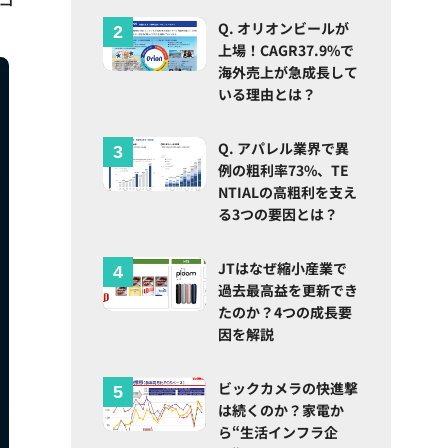
Q. オリオンビールが
上場！CAGR37.9%で
海外売上が急成長して
いる理由とは？
Q. アパレル業界で異
例の粗利率73%、TE
NTIALの高粗利を支え
る3つの要因とは？
JTはなぜ縮小産業で
過去最高益を更新でき
たのか？4つの成長要
因を解説
ビックカメラの快進撃
は続くのか？家電か
ら“生活インフラ企