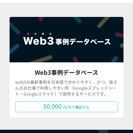
Web3事例データベース
web3の最新事例を日本語で分かりやすく、かつ、皆さ
んのお仕事で利用しやすい形（Googleスプレッドシー
ト・Googleスライド）で提供するサービスです。
50,000
円/月で購読する