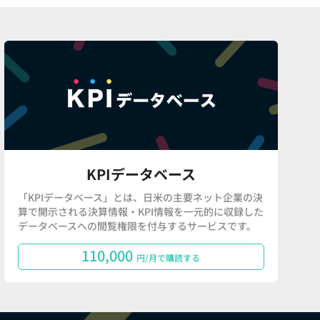
KPIデータベース
「KPIデータベース」とは、日米の主要ネット企業の決
算で開示される決算情報・KPI情報を一元的に収録した
データベースへの閲覧権限を付与するサービスです。
110,000
円/月で購読する