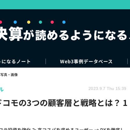
うになるノート
Web3事例データベース
写真・画像
ル
2023.9.7 Thu 15:39
ドコモの3つの顧客層と戦略とは？ 1
ンフラ投資を強化 2: 高コスパを求めるユーザー → DXを徹底し