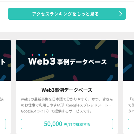
アクセスランキングをもっと見る
Web3事例データベース
決
web3の最新事例を日本語で分かりやすく、かつ、皆さん
「
のお仕事で利用しやすい形（Googleスプレッドシート・
で
Googleスライド）で提供するサービスです。
タ
50,000
円/月で購読する