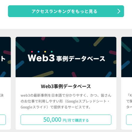
アクセスランキングをもっと見る
Web3事例データベース
決
web3の最新事例を日本語で分かりやすく、かつ、皆さん
「
のお仕事で利用しやすい形（Googleスプレッドシート・
で
Googleスライド）で提供するサービスです。
タ
50,000
円/月で購読する