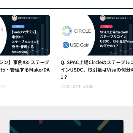
ジン】事例#3: ステーブ
Q. SPAC上場Circleのステーブル
行・管理するMakerDA
インUSDC、取引量はVisaの何分
1？
0:00
2022.1.27 Thu 0:00