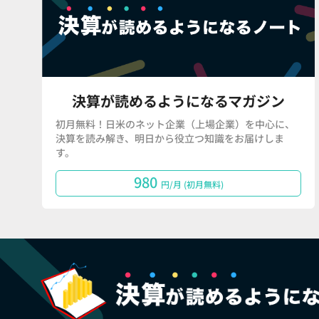
決算が読めるようになるマガジン
初月無料！日米のネット企業（上場企業）を中心に、
決算を読み解き、明日から役立つ知識をお届けしま
す。
980
円/月 (初月無料)