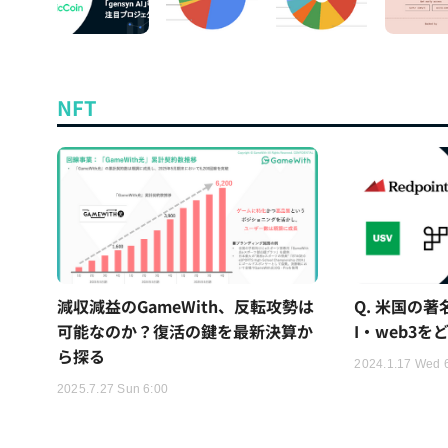
NFT
減収減益のGameWith、反転攻勢は
Q. 米国の著
可能なのか？復活の鍵を最新決算か
I・web3
ら探る
2024.1.17 Wed 
2025.7.27 Sun 6:00