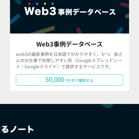
Web3事例データベース
web3の最新事例を日本語で分かりやすく、かつ、皆さ
んのお仕事で利用しやすい形（Googleスプレッドシー
ト・Googleスライド）で提供するサービスです。
50,000
円/月で購読する