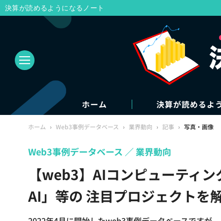
決算が読めるようになるノート
ホーム
決算が読めるよ
ホーム
›
Web3事例データベース
›
業界動向
›
記事
›
写真・画像
Web3事例データベース
業界動向
【web3】AIコンピューティング
AI」等の 注目プロジェクトを
2022年4月に開始したweb3事例データベースです