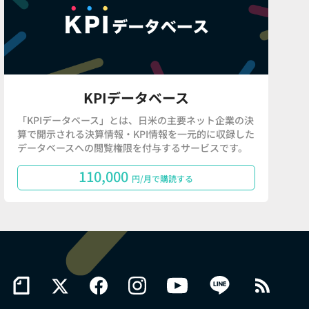
KPIデータベース
「KPIデータベース」とは、日米の主要ネット企業の決
算で開示される決算情報・KPI情報を一元的に収録した
データベースへの閲覧権限を付与するサービスです。
110,000
円/月で購読する