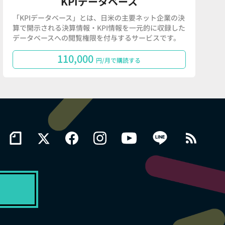
KPIデータベース
「KPIデータベース」とは、日米の主要ネット企業の決
算で開示される決算情報・KPI情報を一元的に収録した
データベースへの閲覧権限を付与するサービスです。
110,000
円/月で購読する