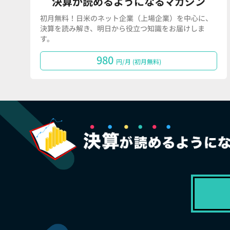
決算が読めるようになるマガジン
初月無料！日米のネット企業（上場企業）を中心に、
決算を読み解き、明日から役立つ知識をお届けしま
す。
980
円/月 (初月無料)