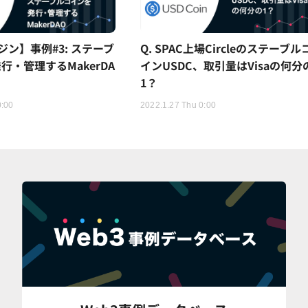
ジン】事例#3: ステーブ
Q. SPAC上場Circleのステーブル
行・管理するMakerDA
インUSDC、取引量はVisaの何分
1？
0:00
2022.1.27 Thu 0:00