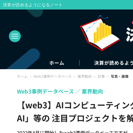
決算が読めるようになるノート
ホーム
決算が読めるよ
ホーム
›
Web3事例データベース
›
業界動向
›
記事
›
写真・画像
Web3事例データベース
業界動向
【web3】AIコンピューティング
AI」等の 注目プロジェクトを
2022年4月に開始したweb3事例データベースです