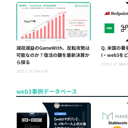
減収減益のGameWith、反転攻勢は
Q. 米国の著
可能なのか？復活の鍵を最新決算か
I・web3
ら探る
2024.1.17 Wed 
2025.7.27 Sun 6:00
web3事例データベース