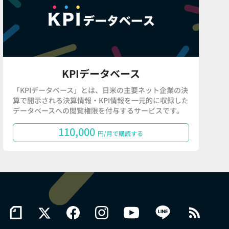
KPIデータベース
「KPIデータベース」とは、日米の主要ネット企業の決
算で開示される決算情報・KPI情報を一元的に収録した
データベースへの閲覧権限を付与するサービスです。
110,000
円/月で購読する