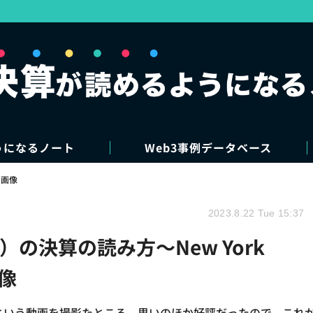
うになるノート
Web3事例データベース
・画像
2023.8.22 Tue 15:37
の決算の読み方～New York
画像
読み方という動画を撮影たところ、思いのほか好評だったので、これ