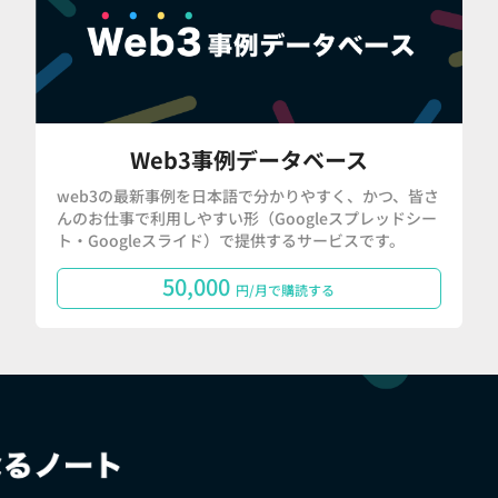
Web3事例データベース
web3の最新事例を日本語で分かりやすく、かつ、皆さ
んのお仕事で利用しやすい形（Googleスプレッドシー
ト・Googleスライド）で提供するサービスです。
50,000
円/月で購読する