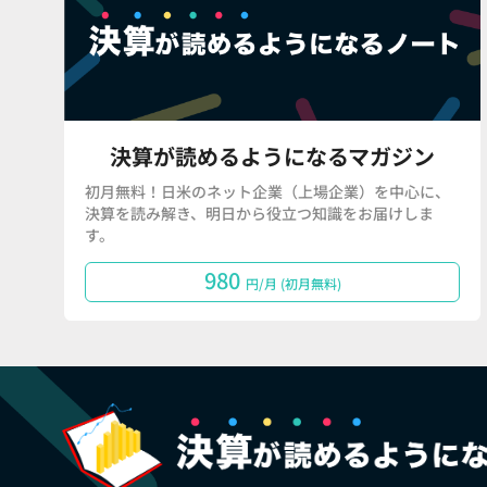
決算が読めるようになるマガジン
初月無料！日米のネット企業（上場企業）を中心に、
決算を読み解き、明日から役立つ知識をお届けしま
す。
980
円/月 (初月無料)