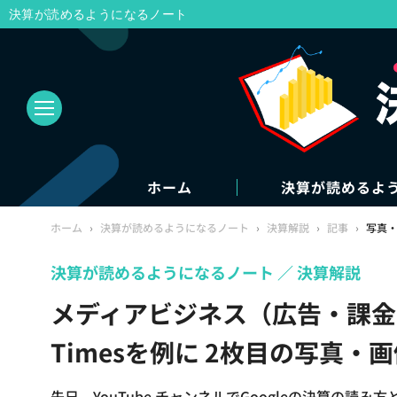
決算が読めるようになるノート
ホーム
決算が読めるよ
ホーム
›
決算が読めるようになるノート
›
決算解説
›
記事
›
写真
決算が読めるようになるノート
決算解説
メディアビジネス（広告・課金）
Timesを例に 2枚目の写真・
先日、YouTube チャンネルでGoogleの決算の