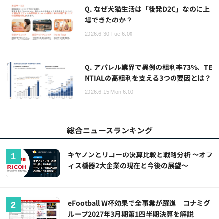
Q. なぜ犬猫生活は「後発D2C」なのに上
場できたのか？
2026.6.30 Tue 6:00
Q. アパレル業界で異例の粗利率73%、TE
NTIALの高粗利を支える3つの要因とは？
2026.6.15 Mon 6:00
総合ニュースランキング
キヤノンとリコーの決算比較と戦略分析 ～オフ
ィス機器2大企業の現在と今後の展望～
eFootball W杯効果で全事業が躍進 コナミグ
ループ2027年3月期第1四半期決算を解説