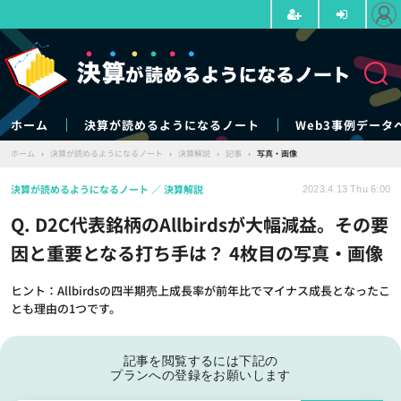
ホーム
決算が読めるようになるノート
Web3事例データ
ホーム
›
決算が読めるようになるノート
›
決算解説
›
記事
›
写真・画像
決算が読めるようになるノート
決算解説
2023.4.13 Thu 6:00
Q. D2C代表銘柄のAllbirdsが大幅減益。その要
因と重要となる打ち手は？ 4枚目の写真・画像
ヒント：Allbirdsの四半期売上成長率が前年比でマイナス成長となったこ
とも理由の1つです。
記事を閲覧するには下記の
プランへの登録をお願いします