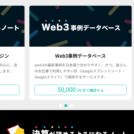
Web3事例データベース
、決
web3の最新事例を日本語で分かりやすく、かつ、皆さん
「
。
のお仕事で利用しやすい形（Googleスプレッドシート・
で
Googleスライド）で提供するサービスです。
タ
50,000
円/月で購読する
1
2
3