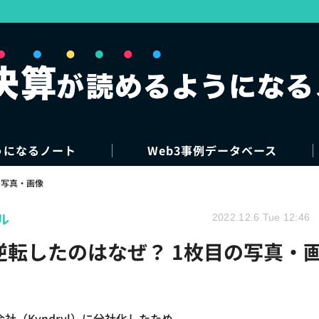
うになるノート
Web3事例データベース
写真・画像
ル
2022.12.6 Tue 12:46
が逆転したのはなぜ？ 1枚目の写真・
社（Kyndryl）に分社化したため。