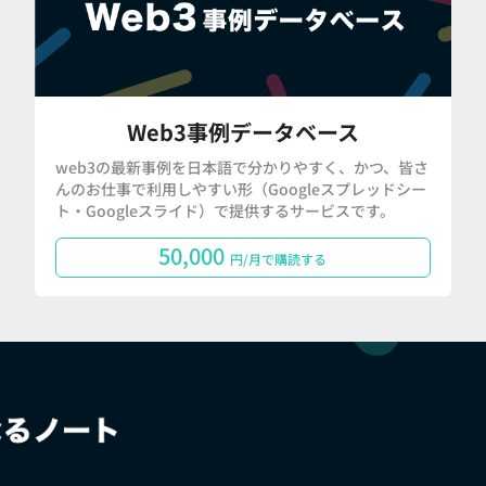
Web3事例データベース
web3の最新事例を日本語で分かりやすく、かつ、皆さ
んのお仕事で利用しやすい形（Googleスプレッドシー
ト・Googleスライド）で提供するサービスです。
50,000
円/月で購読する