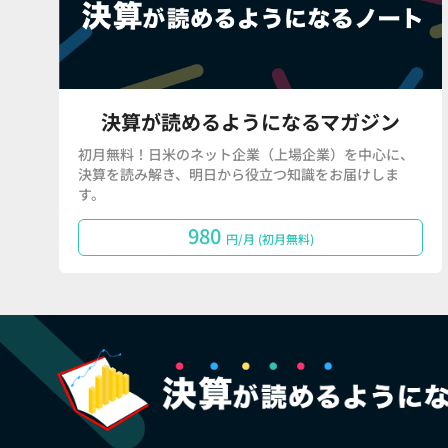
決算が読めるようになるマガジン
初月無料！日米のネット企業（上場企業）を中心に、
決算を読み解き、明日から役立つ知識をお届けしま
す。
980
円/月 (初月無料)