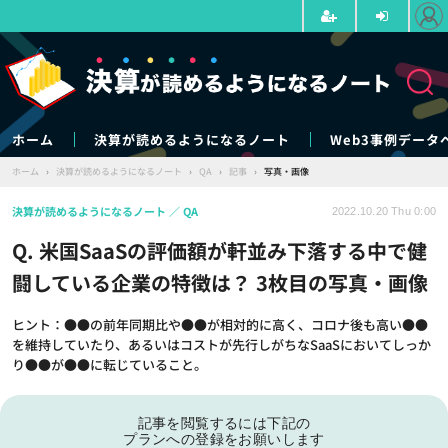
ホーム
決算が読めるようになるノート
Web3事例データ
ホーム
›
決算が読めるようになるノート
›
QA
›
記事
›
写真・画像
決算が読めるようになるノート
QA
2022.10.20 Thu 0:00
Q. 米国SaaSの評価額が軒並み下落する中で健
闘している企業の特徴は？ 3枚目の写真・画像
ヒント：●●の前年同期比や●●が相対的に高く、コロナ後も高い●●
を維持していたり、あるいはコストが先行しがちなSaaSにおいてしっか
り●●が●●に転じていること。
記事を閲覧するには下記の
プランへの登録をお願いします