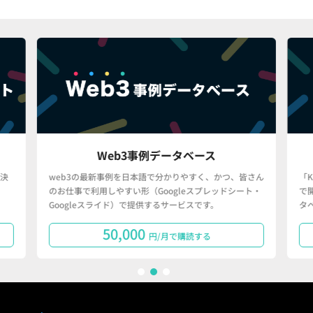
Web3事例データベース
決
web3の最新事例を日本語で分かりやすく、かつ、皆さん
「
のお仕事で利用しやすい形（Googleスプレッドシート・
で
Googleスライド）で提供するサービスです。
タ
50,000
円/月で購読する
1
2
3