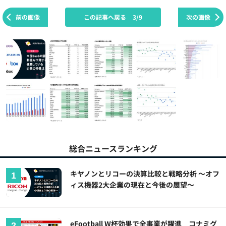
前の画像
この記事へ戻る
3/9
次の画像
総合ニュースランキング
キヤノンとリコーの決算比較と戦略分析 ～オフ
ィス機器2大企業の現在と今後の展望～
eFootball W杯効果で全事業が躍進 コナミグ