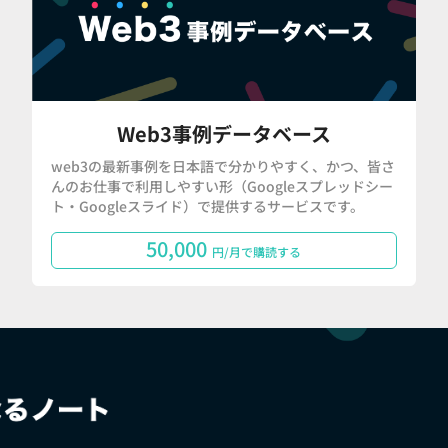
Web3事例データベース
web3の最新事例を日本語で分かりやすく、かつ、皆さ
んのお仕事で利用しやすい形（Googleスプレッドシー
ト・Googleスライド）で提供するサービスです。
50,000
円/月で購読する