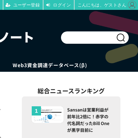
ユーザー登録
ログイン
こんにちは、ゲストさん
Web3資金調達データベース(β)
総合ニュースランキング
ト
Sansanは営業利益が
前年比2倍に！赤字の
代名詞だったBill One
が黒字目前に
を