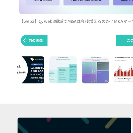
【web3】Q. web3領域でM&Aは今後増えるのか？M&Aマーケ
前の画像
こ