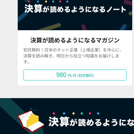
決算が読めるようになるマガジン
初月無料！日米のネット企業（上場企業）を中心に、
決算を読み解き、明日から役立つ知識をお届けしま
す。
980
円/月 (初月無料)