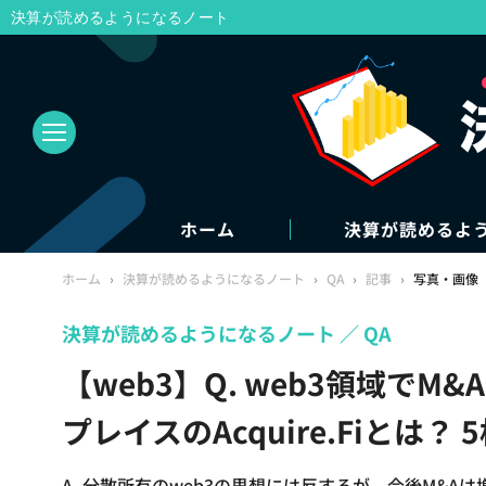
決算が読めるようになるノート
ホーム
決算が読めるよ
ホーム
›
決算が読めるようになるノート
›
QA
›
記事
›
写真・画像
決算が読めるようになるノート
QA
【web3】Q. web3領域で
プレイスのAcquire.Fiとは
A. 分散所有のweb3の思想には反するが、今後M&Aは