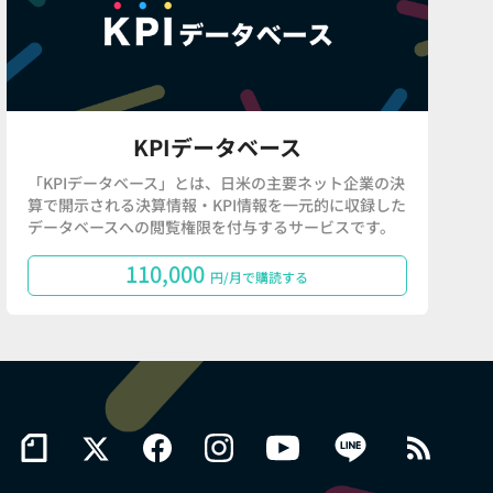
KPIデータベース
「KPIデータベース」とは、日米の主要ネット企業の決
算で開示される決算情報・KPI情報を一元的に収録した
データベースへの閲覧権限を付与するサービスです。
110,000
円/月で購読する