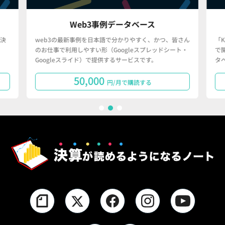
Web3事例データベース
決
web3の最新事例を日本語で分かりやすく、かつ、皆さん
「
のお仕事で利用しやすい形（Googleスプレッドシート・
で
Googleスライド）で提供するサービスです。
タ
50,000
円/月で購読する
1
2
3