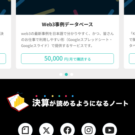
Web3事例データベース
決
web3の最新事例を日本語で分かりやすく、かつ、皆さん
「
のお仕事で利用しやすい形（Googleスプレッドシート・
で
Googleスライド）で提供するサービスです。
タ
50,000
円/月で購読する
1
2
3