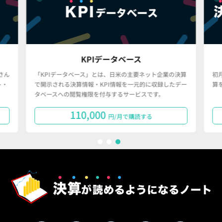
KPIデータベース
さん
「KPIデータベース」とは、日米の主要ネット企業の決算
初
ト・
で開示される決算情報・KPI情報を一元的に収録したデー
算
タベースへの閲覧権限を付与するサービスです。
110,000
円/月で購読する
1
2
3