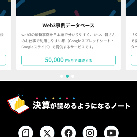
Web3事例データベース
決
web3の最新事例を日本語で分かりやすく、かつ、皆さん
「
のお仕事で利用しやすい形（Googleスプレッドシート・
で
Googleスライド）で提供するサービスです。
タ
50,000
円/月で購読する
1
2
3