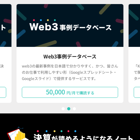
Web3事例データベース
決
web3の最新事例を日本語で分かりやすく、かつ、皆さん
「
のお仕事で利用しやすい形（Googleスプレッドシート・
で
Googleスライド）で提供するサービスです。
タ
50,000
円/月で購読する
1
2
3