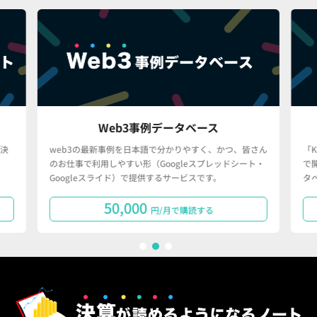
Web3事例データベース
決
web3の最新事例を日本語で分かりやすく、かつ、皆さん
「
のお仕事で利用しやすい形（Googleスプレッドシート・
で
Googleスライド）で提供するサービスです。
タ
50,000
円/月で購読する
1
2
3