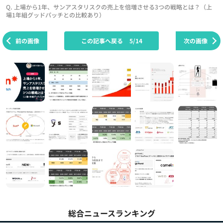
Q. 上場から1年、サンアスタリスクの売上を倍増させる3つの戦略とは？（上
場1年組グッドパッチとの比較あり）
前の画像
この記事へ戻る
5/14
次の画像
総合ニュースランキング