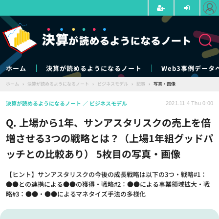
ホーム
決算が読めるようになるノート
Web3事例データ
ホーム
›
決算が読めるようになるノート
›
ビジネスモデル
›
記事
›
写真・画像
決算が読めるようになるノート
ビジネスモデル
2021.11.4 Thu 0:00
Q. 上場から1年、サンアスタリスクの売上を倍
増させる3つの戦略とは？（上場1年組グッドパ
ッチとの比較あり） 5枚目の写真・画像
【ヒント】サンアスタリスクの今後の成長戦略は以下の3つ・戦略#1：
●●との連携による●●の獲得・戦略#2：●●による事業領域拡大・戦
略#3：●●・●●によるマネタイズ手法の多様化