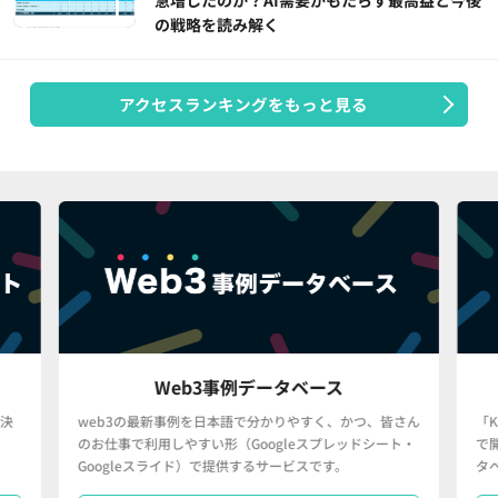
の戦略を読み解く
アクセスランキングをもっと見る
Web3事例データベース
決
web3の最新事例を日本語で分かりやすく、かつ、皆さん
「
のお仕事で利用しやすい形（Googleスプレッドシート・
で
Googleスライド）で提供するサービスです。
タ