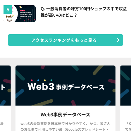
Q. 一般消費者の味方100円ショップの中で収益
性が高いのはどこ？
アクセスランキングをもっと見る
Web3事例データベース
決
web3の最新事例を日本語で分かりやすく、かつ、皆さん
「
のお仕事で利用しやすい形（Googleスプレッドシート・
で