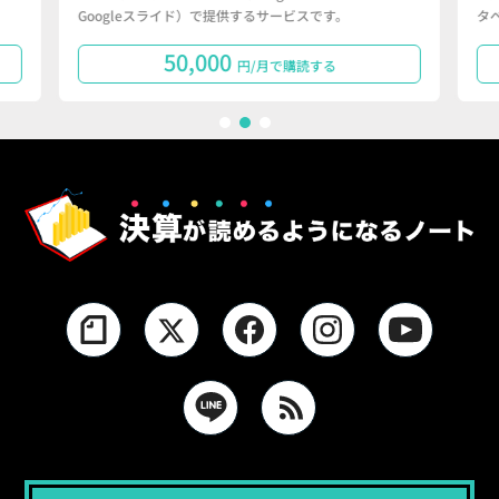
Googleスライド）で提供するサービスです。
タ
50,000
円/月で購読する
1
2
3