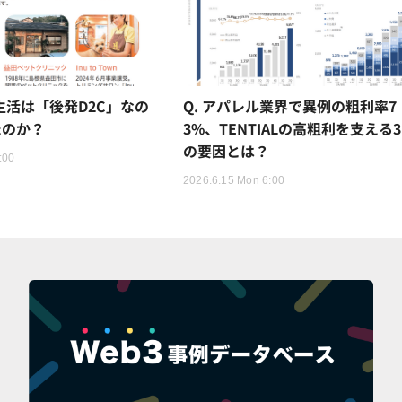
猫生活は「後発D2C」なの
Q. アパレル業界で異例の粗利率7
たのか？
3%、TENTIALの高粗利を支える
の要因とは？
:00
2026.6.15 Mon 6:00