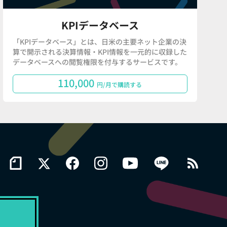
KPIデータベース
「KPIデータベース」とは、日米の主要ネット企業の決
算で開示される決算情報・KPI情報を一元的に収録した
データベースへの閲覧権限を付与するサービスです。
110,000
円/月で購読する