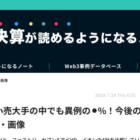
うになるノート
Web3事例データベース
・画像
2024.7.18 Thu 6:01
小売大手の中でも異例の⚫︎%！今後
真・画像
IHと、ファストリ、セブン&アイHD、イオンの4社を比較して