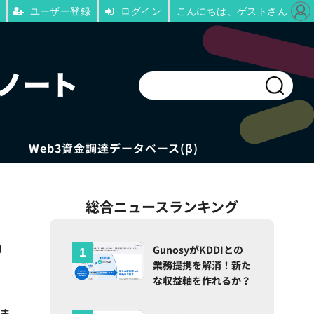
ユーザー登録
ログイン
こんにちは、ゲストさん
Web3資金調達データベース(β)
総合ニュースランキング
の
GunosyがKDDIとの
業務提携を解消！新た
な収益軸を作れるか？
いま