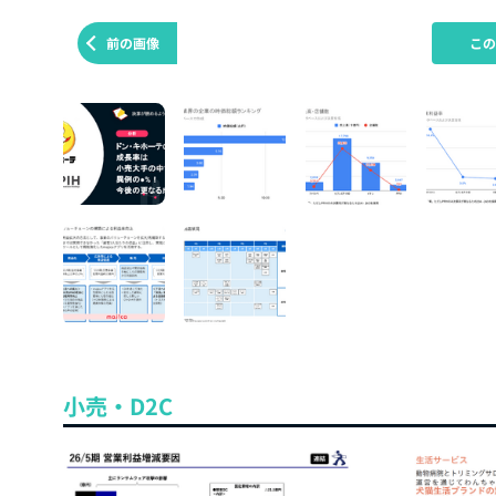
前の画像
こ
小売・D2C