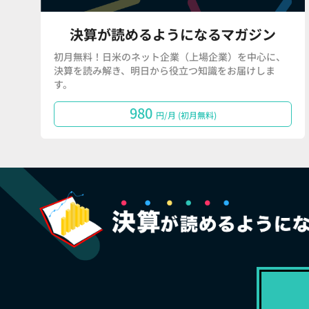
決算が読めるようになるマガジン
初月無料！日米のネット企業（上場企業）を中心に、
決算を読み解き、明日から役立つ知識をお届けしま
す。
980
円/月 (初月無料)