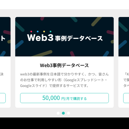
Web3事例データベース
決
web3の最新事例を日本語で分かりやすく、かつ、皆さん
「
のお仕事で利用しやすい形（Googleスプレッドシート・
で
Googleスライド）で提供するサービスです。
タ
50,000
円/月で購読する
1
2
3