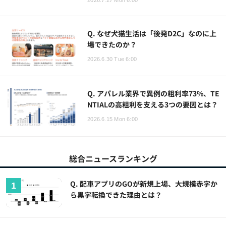
Q. なぜ犬猫生活は「後発D2C」なのに上
場できたのか？
2026.6.30 Tue 6:00
Q. アパレル業界で異例の粗利率73%、TE
NTIALの高粗利を支える3つの要因とは？
2026.6.15 Mon 6:00
総合ニュースランキング
Q. 配車アプリのGOが新規上場、大規模赤字か
ら黒字転換できた理由とは？