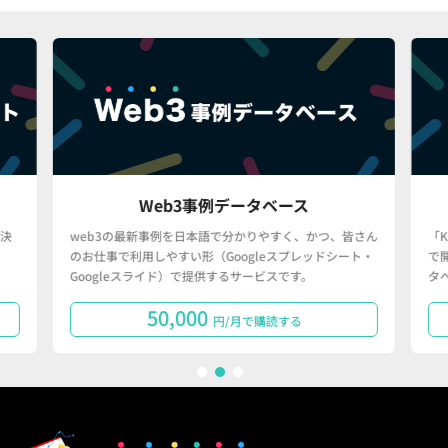
Web3事例データベース
決
web3の最新事例を日本語で分かりやすく、かつ、皆さん
「
のお仕事で利用しやすい形（Googleスプレッドシート・
で
Googleスライド）で提供するサービスです。
タ
50,000
円/月で購読する
1
2
3