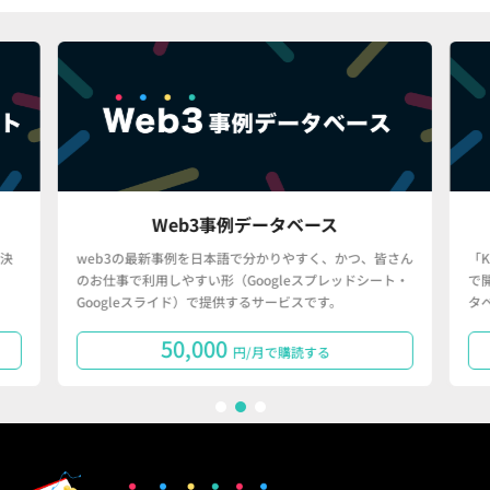
Web3事例データベース
決
web3の最新事例を日本語で分かりやすく、かつ、皆さん
「
のお仕事で利用しやすい形（Googleスプレッドシート・
で
Googleスライド）で提供するサービスです。
タ
50,000
円/月で購読する
1
2
3