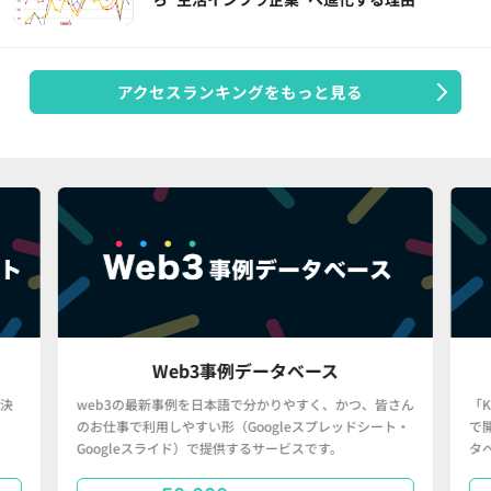
アクセスランキングをもっと見る
Web3事例データベース
決
web3の最新事例を日本語で分かりやすく、かつ、皆さん
「
のお仕事で利用しやすい形（Googleスプレッドシート・
で
Googleスライド）で提供するサービスです。
タ