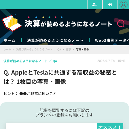
ホーム
決算が読めるようになるノート
Web3事例データ
ホーム
›
決算が読めるようになるノート
›
QA
›
記事
›
写真・画像
決算が読めるようになるノート
QA
2023.9.7 Thu 15:41
Q. AppleとTeslaに共通する高収益の秘密と
は？ 1枚目の写真・画像
ヒント： ●●が非常に短いこと
記事を閲覧するには下記の
プランへの登録をお願いします
オススメ！