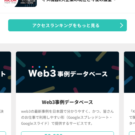
アクセスランキングをもっと見る
Web3事例データベース
決
web3の最新事例を日本語で分かりやすく、かつ、皆さん
「
のお仕事で利用しやすい形（Googleスプレッドシート・
で
Googleスライド）で提供するサービスです。
タ