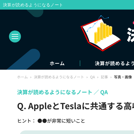
決算が読めるようになるノート
ホーム
決算が読めるよ
ホーム
›
決算が読めるようになるノート
›
QA
›
記事
›
写真・画像
決算が読めるようになるノート
QA
Q. AppleとTeslaに共通
ヒント： ●●が非常に短いこと