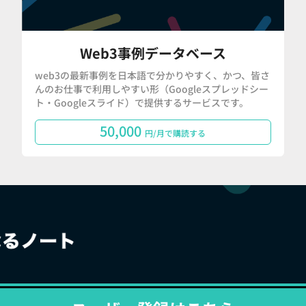
Web3事例データベース
web3の最新事例を日本語で分かりやすく、かつ、皆さ
んのお仕事で利用しやすい形（Googleスプレッドシー
ト・Googleスライド）で提供するサービスです。
50,000
円/月で購読する