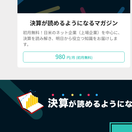
決算が読めるようになるマガジン
初月無料！日米のネット企業（上場企業）を中心に、
決算を読み解き、明日から役立つ知識をお届けしま
す。
980
円/月 (初月無料)