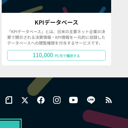
KPIデータベース
「KPIデータベース」とは、日米の主要ネット企業の決
算で開示される決算情報・KPI情報を一元的に収録した
データベースへの閲覧権限を付与するサービスです。
110,000
円/月で購読する