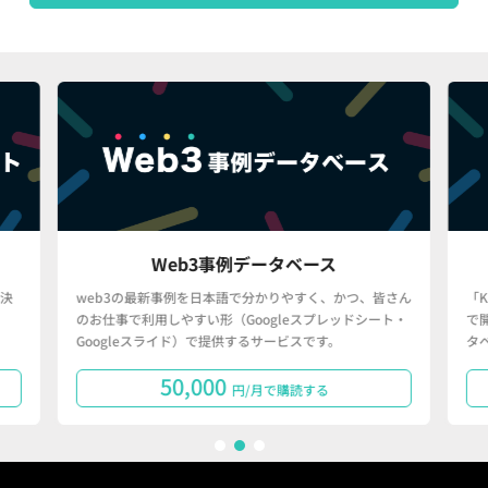
Web3事例データベース
決
web3の最新事例を日本語で分かりやすく、かつ、皆さん
「
のお仕事で利用しやすい形（Googleスプレッドシート・
で
Googleスライド）で提供するサービスです。
タ
50,000
円/月で購読する
1
2
3