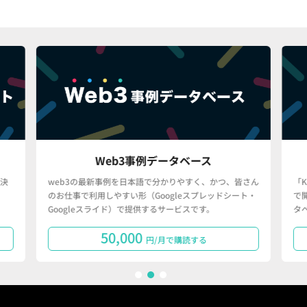
Web3事例データベース
決
web3の最新事例を日本語で分かりやすく、かつ、皆さん
「
のお仕事で利用しやすい形（Googleスプレッドシート・
で
Googleスライド）で提供するサービスです。
タ
50,000
円/月で購読する
1
2
3