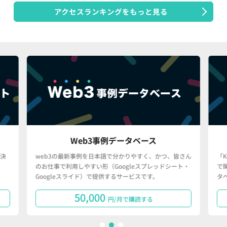
アクセスランキングをもっと見る
Web3事例データベース
決
web3の最新事例を日本語で分かりやすく、かつ、皆さん
「
のお仕事で利用しやすい形（Googleスプレッドシート・
で
Googleスライド）で提供するサービスです。
タ
50,000
円/月で購読する