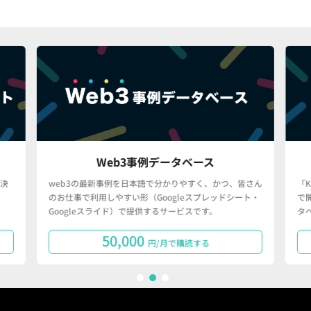
Web3事例データベース
決
web3の最新事例を日本語で分かりやすく、かつ、皆さん
「
のお仕事で利用しやすい形（Googleスプレッドシート・
で
Googleスライド）で提供するサービスです。
タ
50,000
円/月で購読する
1
2
3