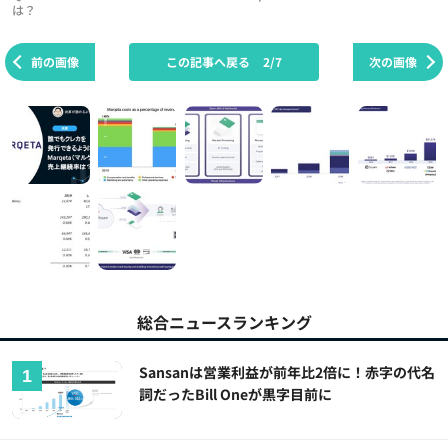
は？
前の画像
この記事へ戻る
2/7
次の画像
総合ニュースランキング
Sansanは営業利益が前年比2倍に！赤字の代名
詞だったBill Oneが黒字目前に