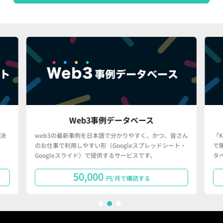
Web3事例データベース
決
web3の最新事例を日本語で分かりやすく、かつ、皆さん
「
のお仕事で利用しやすい形（Googleスプレッドシート・
で
Googleスライド）で提供するサービスです。
タ
50,000
円/月で購読する
1
2
3