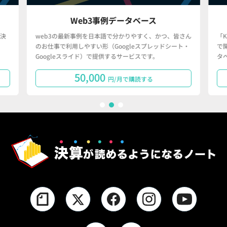
Web3事例データベース
決
web3の最新事例を日本語で分かりやすく、かつ、皆さん
「
のお仕事で利用しやすい形（Googleスプレッドシート・
で
Googleスライド）で提供するサービスです。
タ
50,000
円/月で購読する
1
2
3