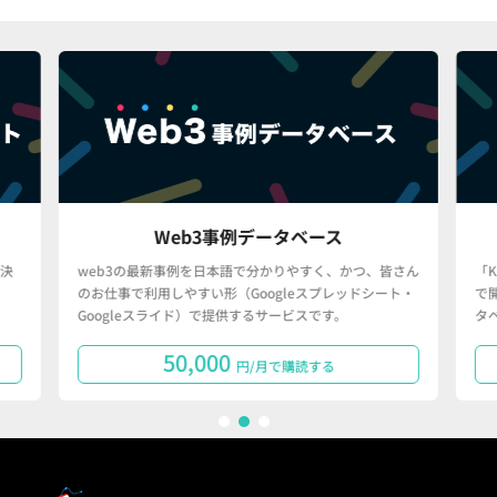
Web3事例データベース
決
web3の最新事例を日本語で分かりやすく、かつ、皆さん
「
のお仕事で利用しやすい形（Googleスプレッドシート・
で
Googleスライド）で提供するサービスです。
タ
50,000
円/月で購読する
1
2
3