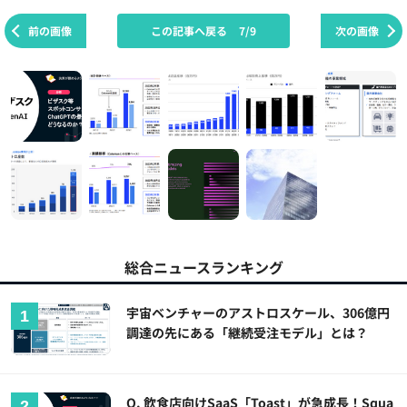
前の画像
この記事へ戻る
7/9
次の画像
総合ニュースランキング
宇宙ベンチャーのアストロスケール、306億円
調達の先にある「継続受注モデル」とは？
Q. 飲食店向けSaaS「Toast」が急成長！Squa