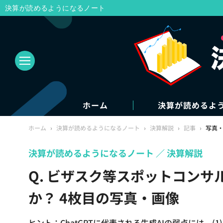
決算が読めるようになるノート
ホーム
決算が読めるよ
ホーム
›
決算が読めるようになるノート
›
決算解説
›
記事
›
写真
決算が読めるようになるノート
決算解説
Q. ビザスク等スポットコンサル
か？ 4枚目の写真・画像
ヒント：ChatGPTに代表される生成AIの弱点には、(