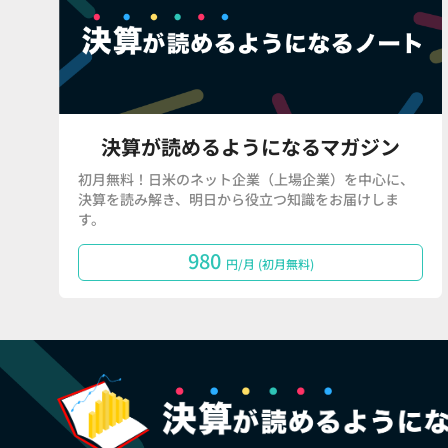
決算が読めるようになるマガジン
初月無料！日米のネット企業（上場企業）を中心に、
決算を読み解き、明日から役立つ知識をお届けしま
す。
980
円/月 (初月無料)