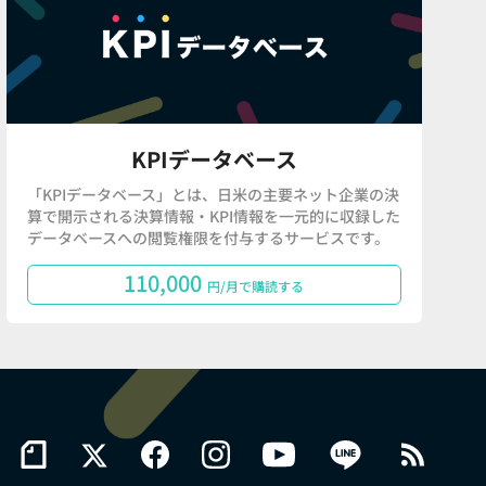
KPIデータベース
「KPIデータベース」とは、日米の主要ネット企業の決
算で開示される決算情報・KPI情報を一元的に収録した
データベースへの閲覧権限を付与するサービスです。
110,000
円/月で購読する