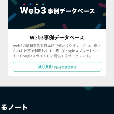
Web3事例データベース
web3の最新事例を日本語で分かりやすく、かつ、皆さ
んのお仕事で利用しやすい形（Googleスプレッドシー
ト・Googleスライド）で提供するサービスです。
50,000
円/月で購読する