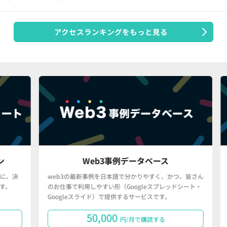
アクセスランキングをもっと見る
Web3事例データベース
決
web3の最新事例を日本語で分かりやすく、かつ、皆さん
「
のお仕事で利用しやすい形（Googleスプレッドシート・
で
Googleスライド）で提供するサービスです。
タ
50,000
円/月で購読する