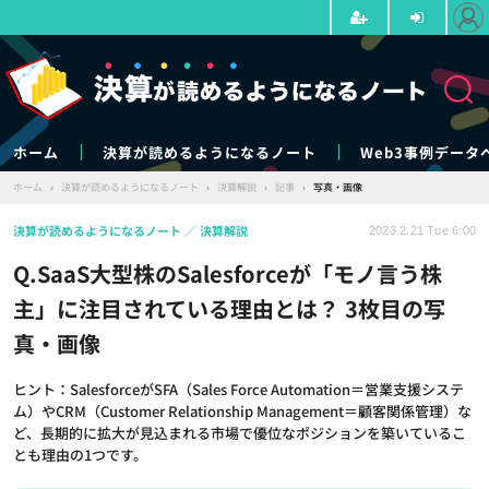
ホーム
決算が読めるようになるノート
Web3事例データ
ホーム
›
決算が読めるようになるノート
›
決算解説
›
記事
›
写真・画像
決算が読めるようになるノート
決算解説
2023.2.21 Tue 6:00
Q.SaaS大型株のSalesforceが「モノ言う株
主」に注目されている理由とは？ 3枚目の写
真・画像
ヒント：SalesforceがSFA（Sales Force Automation＝営業支援システ
ム）やCRM（Customer Relationship Management＝顧客関係管理）な
ど、長期的に拡大が見込まれる市場で優位なポジションを築いているこ
とも理由の1つです。