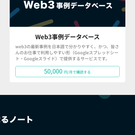
Web3事例データベース
web3の最新事例を日本語で分かりやすく、かつ、皆さ
んのお仕事で利用しやすい形（Googleスプレッドシー
ト・Googleスライド）で提供するサービスです。
50,000
円/月で購読する