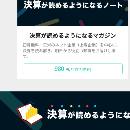
決算が読めるようになるマガジン
初月無料！日米のネット企業（上場企業）を中心に、
決算を読み解き、明日から役立つ知識をお届けしま
す。
980
円/月 (初月無料)