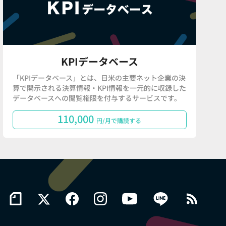
KPIデータベース
「KPIデータベース」とは、日米の主要ネット企業の決
算で開示される決算情報・KPI情報を一元的に収録した
データベースへの閲覧権限を付与するサービスです。
110,000
円/月で購読する