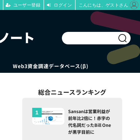
ユーザー登録
ログイン
こんにちは、ゲストさん
Web3資金調達データベース(β)
総合ニュースランキング
Sansanは営業利益が
前年比2倍に！赤字の
代名詞だったBill One
が黒字目前に